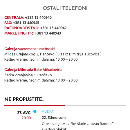
OSTALI TELEFONI
CENTRALA:
+381 13 440940
FAX:
+381 13 440945
RAČUNOVODSTVO:
+381 13 440942
MARKETING I PR:
+381 13 440943
Galerija savremene umetnosti
Miloša Crnjanskog 2, Pančevo ( ulaz iz Dimitrija Tucovića )
Radno vreme: radnim danima, 13.00 – 20.00
Galerija Milorada Bate Mihailovića
Žarka Zrenjanina 1, Pančevo
Radno vreme, radnim danima: 13.00 – 20.00
NE PROPUSTITE...
MUZIKA
27. AVG
22. Ethno.com
20:00
O osnivanju Muzičke škole „Jovan Bandur”
svedoči plakat,…