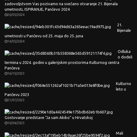
zadovoljstvom Vas pozivamo na svečano otvaranje 21. Bijenala
umetnosti, ISPIRANJE, Pančevo 2024
20/05/2024
21.
Bijenale
umetnosti u Pančevu od 25. maja do 25. juna
14/05/2024
Odluka
o dodeli
termina u 2024. godini u galerijskim prostorima Kulturnog centra
Pančeva
16/10/2023
Kulturno
leto u
Pančevu 2023
21/07/2023
Gostovanje predstave "Ja sam Akiko" u Hrvatskoj
10/04/2023
Mali