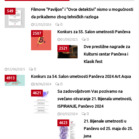
Filmove "Paviljon" i "Ovce detektivi" nismo u mogućnosti
549
da prikažemo zbog tehničkih razloga
0
12/05/2026
Konkurs za 55. Salon umetnosti Pančeva
2507
0
01/09/2025
Dve prestižne nagrade za
2521
Kulturni centar Pančeva i
Klasik fest
0
12/06/2025
Konkurs za 54. Salon umetnosti Pančeva 2024 Art Aqua
4913
0
28/06/2024
Sa zadovoljstvom Vas pozivamo na
4621
svečano otvaranje 21. Bijenala umetnosti,
ISPIRANJE, Pančevo 2024
0
20/05/2024
21. Bijenale umetnosti u
4623
Pančevu od 25. maja do 25.
juna