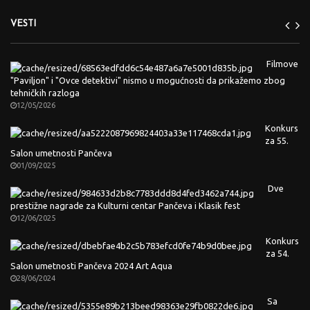
VESTI
Filmove
"Paviljon" i "Ovce detektivi" nismo u mogućnosti da prikažemo zbog
tehničkih razloga
12/05/2026
Konkurs
za 55.
Salon umetnosti Pančeva
01/09/2025
Dve
prestižne nagrade za Kulturni centar Pančeva i Klasik fest
12/06/2025
Konkurs
za 54.
Salon umetnosti Pančeva 2024 Art Aqua
28/06/2024
Sa