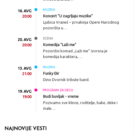
MUZIKA
16. AVG
Koncert "U zagrljaju muzike"
20:00
Ljubica Vraneš – prvakinja Opere Narodnog
pozorišta u…
SCENA
20. AVG
Komedija "Laži me"
20:00
Pozorišni komad „Laži me” izvrsna je
komedija karaktera,…
MUZIKA
13. AVG
Funky Đir
21:00
Dino Dvornik tribute band.
PROGRAM ZA DECU
19. AVG
Budi buvljak - vreme
19:00
Pozivamo sve klince, roditelje, bake, deke i
male…
NAJNOVIJE VESTI