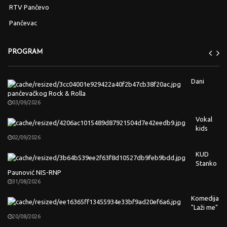
RTV Pančevo
Pančevac
PROGRAM
Dani
pančevačkog Rock & Rolla
03/09/2026
Vokal
kids
02/09/2026
KUD
Stanko
Paunović NIS-RNP
31/08/2026
Komedija
"Laži me"
20/08/2026