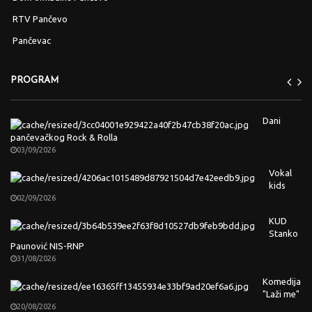
RTV Pančevo
Pančevac
PROGRAM
Dani
pančevačkog Rock & Rolla
03/09/2026
Vokal
kids
02/09/2026
KUD
Stanko
Paunović NIS-RNP
31/08/2026
Komedija
"Laži me"
20/08/2026