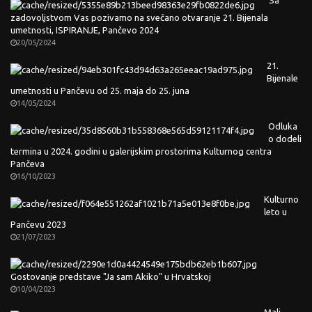
zadovoljstvom Vas pozivamo na svečano otvaranje 21. Bijenala
umetnosti, ISPIRANJE, Pančevo 2024
20/05/2024
21.
Bijenale
umetnosti u Pančevu od 25. maja do 25. juna
14/05/2024
Odluka
o dodeli
termina u 2024. godini u galerijskim prostorima Kulturnog centra
Pančeva
16/10/2023
Kulturno
leto u
Pančevu 2023
21/07/2023
Gostovanje predstave "Ja sam Akiko" u Hrvatskoj
10/04/2023