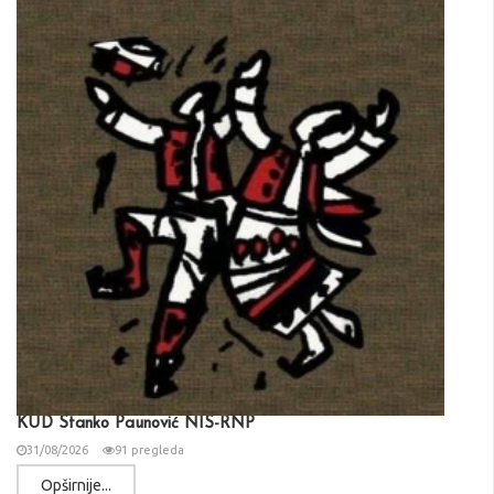
KUD Stanko Paunović NIS-RNP
31/08/2026
91 pregleda
Opširnije...