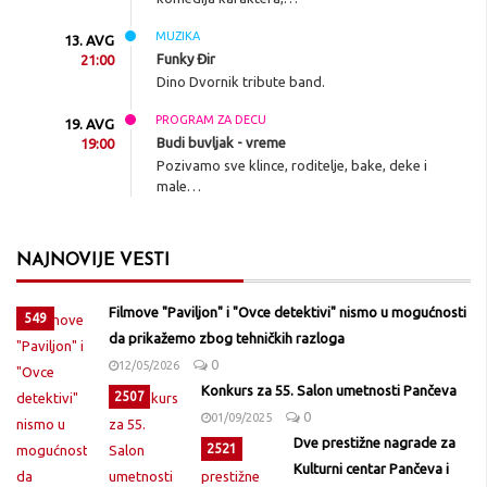
MUZIKA
13. AVG
Funky Đir
21:00
Dino Dvornik tribute band.
PROGRAM ZA DECU
19. AVG
Budi buvljak - vreme
19:00
Pozivamo sve klince, roditelje, bake, deke i
male…
NAJNOVIJE VESTI
Filmove "Paviljon" i "Ovce detektivi" nismo u mogućnosti
549
da prikažemo zbog tehničkih razloga
0
12/05/2026
Konkurs za 55. Salon umetnosti Pančeva
2507
0
01/09/2025
Dve prestižne nagrade za
2521
Kulturni centar Pančeva i