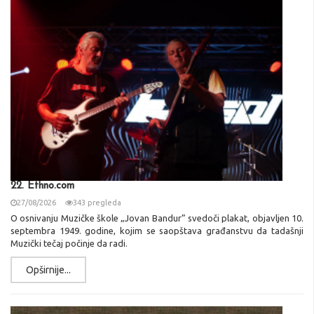
22. Ethno.com
27/08/2026
343 pregleda
O osnivanju Muzičke škole „Jovan Bandur” svedoči plakat, objavljen 10.
septembra 1949. godine, kojim se saopštava građanstvu da tadašnji
Muzički tečaj počinje da radi.
Opširnije...