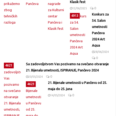
Klasik fest
0
12/06/2025
Konkurs za
4913
54. Salon
umetnosti
Pančeva
2024 Art
Aqua
28/06/2024
0
Sa zadovoljstvom Vas pozivamo na svečano otvaranje
4621
21. Bijenala umetnosti, ISPIRANJE, Pančevo 2024
0
20/05/2024
21. Bijenale umetnosti u Pančevu od 25.
4623
maja do 25. juna
0
14/05/2024