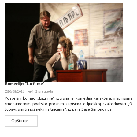
Komedija "Laži me"
20/08/2026
142 pregleda
Pozorišni komad „Laži me” izvrsna je komedija karaktera, inspirisana
crnohumornim poetsko-proznim zapisima o ljudskoj svakodnevici „O
ljubavi, smrti i još nekim sitnicama”, iz pera Saše Simonovića.
Opširnije...