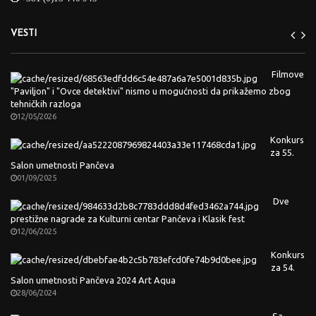
VESTI
Filmove
"Paviljon" i "Ovce detektivi" nismo u mogućnosti da prikažemo zbog
tehničkih razloga
12/05/2026
Konkurs
za 55.
Salon umetnosti Pančeva
01/09/2025
Dve
prestižne nagrade za Kulturni centar Pančeva i Klasik fest
12/06/2025
Konkurs
za 54.
Salon umetnosti Pančeva 2024 Art Aqua
28/06/2024
Sa