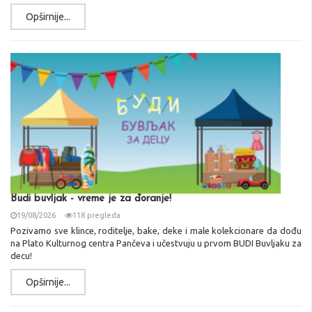
Opširnije...
Budi buvljak - vreme je za đoranje!
19/08/2026
118 pregleda
Pozivamo sve klince, roditelje, bake, deke i male kolekcionare da dođu
na Plato Kulturnog centra Pančeva i učestvuju u prvom BUDI Buvljaku za
decu!
Opširnije...