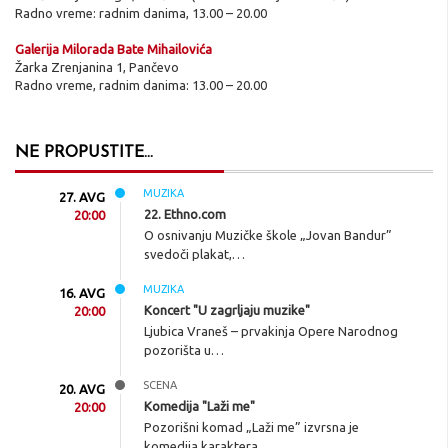
Radno vreme: radnim danima, 13.00 – 20.00
Galerija Milorada Bate Mihailovića
Žarka Zrenjanina 1, Pančevo
Radno vreme, radnim danima: 13.00 – 20.00
NE PROPUSTITE...
MUZIKA
27. AVG
22. Ethno.com
20:00
O osnivanju Muzičke škole „Jovan Bandur”
svedoči plakat,…
MUZIKA
16. AVG
Koncert "U zagrljaju muzike"
20:00
Ljubica Vraneš – prvakinja Opere Narodnog
pozorišta u…
SCENA
20. AVG
Komedija "Laži me"
20:00
Pozorišni komad „Laži me” izvrsna je
komedija karaktera,…