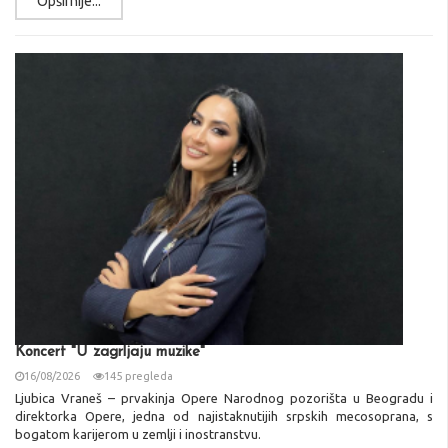
Opširnije...
Koncert "U zagrljaju muzike"
16/08/2026
145 pregleda
Ljubica Vraneš – prvakinja Opere Narodnog pozorišta u Beogradu i
direktorka Opere, jedna od najistaknutijih srpskih mecosoprana, s
bogatom karijerom u zemlji i inostranstvu.